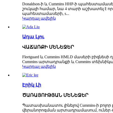
Donaldson-ի և Cummins HHP-ի պահեստամաս
շուկայի համար, նա 4 տարի աշխատել է որ
պահեստամասերի, s...
Կարդալ ավելին
Ադա Լյու
ՎԱՃԱՌՔԻ ՄԵՆԵՋԵՐ
Fleetguard և Cummins HMLD մասերի բիզնե
Cummins արտադրանքի և Cummins տեխնիկ
Կարդալ ավելին
Էրիկ Լի
ԾԱՌԱՅՈՒԹՅԱՆ ՄԵՆԵՋԵՐ
Պատասխանատու լինելով Cummins-ի բոլո
վերանորոգման արտադրամասում, ուներ 4BT, 