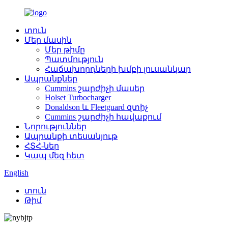
տուն
Մեր մասին
Մեր թիմը
Պատմություն
Հաճախորդների խմբի լուսանկար
Ապրանքներ
Cummins շարժիչի մասեր
Holset Turbocharger
Donaldson և Fleetguard զտիչ
Cummins շարժիչի հավաքում
Նորություններ
Ապրանքի տեսանյութ
ՀՏՀ-ներ
Կապ մեզ հետ
English
տուն
Թիմ