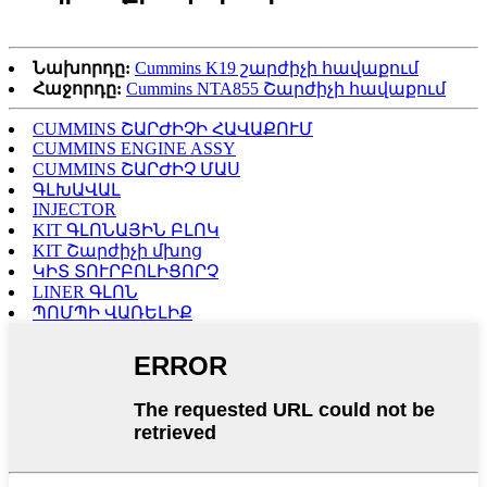
Նախորդը:
Cummins K19 շարժիչի հավաքում
Հաջորդը:
Cummins NTA855 Շարժիչի հավաքում
CUMMINS ՇԱՐԺԻՉԻ ՀԱՎԱՔՈՒՄ
CUMMINS ENGINE ASSY
CUMMINS ՇԱՐԺԻՉ ՄԱՍ
ԳԼԽԱՎԱԼ
INJECTOR
KIT ԳԼՈՆԱՅԻՆ ԲԼՈԿ
KIT Շարժիչի մխոց
ԿԻՏ ՏՈՒՐԲՈԼԻՑՈՐՉ
LINER ԳԼՈՆ
ՊՈՄՊԻ ՎԱՌԵԼԻՔ