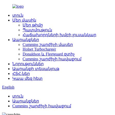
տուն
Մեր մասին
Մեր թիմը
Պատմություն
Հաճախորդների խմբի լուսանկար
Ապրանքներ
Cummins շարժիչի մասեր
Holset Turbocharger
Donaldson և Fleetguard զտիչ
Cummins շարժիչի հավաքում
Նորություններ
Ապրանքի տեսանյութ
ՀՏՀ-ներ
Կապ մեզ հետ
English
տուն
Ապրանքներ
Cummins շարժիչի հավաքում