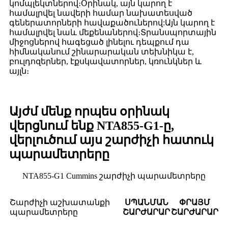
կոմպլեկտներով։Օրինակ, այն կարող է
համալրվել նավերի համար նախատեսված
գեներատորների հավաքածուներով:Այն կարող է
համալրվել նաև մեքենաներով։Տրանսպորտային
միջոցներով հագեցած լինելու դեպքում դա
հիմնականում շինարարական տեխնիկա է,
բուլդոզերներ, էքսկավատորներ, կռունկներ և
այլն։
Այժմ մենք որպես օրինակ
վերցնում ենք NTA855-G1-ը,
վերլուծում այս շարժիչի հատուկ
պարամետրերը
NTA855-G1 Cummins շարժիչի պարամետրերը
Շարժիչի աշխատանքի
ՍՊԱՆՄԱՆ
ՓՐԱՅՄ
պարամետրերը
ՇԱՐԺԱՐԱՐ
ՇԱՐԺԱՐԱՐ