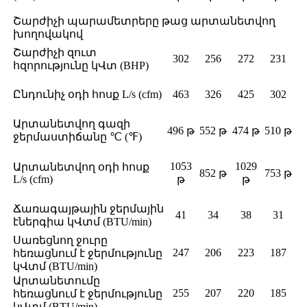
Շարժիչի պարամետրերը թաց արտանետվող
խողովակով
Շարժիչի զուտ
302
256
272
231
հզորությունը կՎտ (BHP)
Ընդունիչ օդի հոսք L/s (cfm)
463
326
425
302
Արտանետվող գազի
496 թ
552 թ
474 թ
510 թ
ջերմաստիճանը ℃ (℉)
1053
1029
Արտանետվող օդի հոսք
852 թ
753 թ
L/s (cfm)
թ
թ
Ճառագայթային ջերմային
41
34
38
31
էներգիա կՎտմ (BTU/min)
Սառեցնող ջուրը
247
206
223
187
հեռացնում է ջերմությունը
կՎտմ (BTU/min)
Արտանետումը
255
207
220
185
հեռացնում է ջերմությունը
կՎտմ (BTU/min)