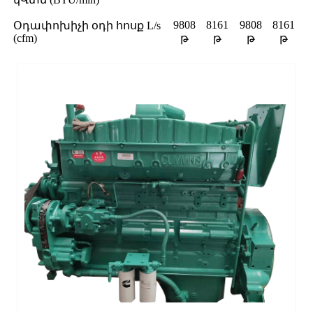
9808
8161
9808
8161
Օդափոխիչի օդի հոսք L/s
(cfm)
թ
թ
թ
թ