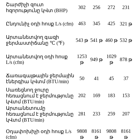
Շարժիչի զուտ
302
256
272
231
հզորությունը կՎտ (BHP)
463
345
425
Ընդունիչ օդի հոսք L/s (cfm)
321 թ
Արտանետվող գազի
543 թ
541 թ
460 թ
532 թ
ջերմաստիճանը ℃ (℉)
1253
1029
Արտանետվող օդի հոսք
949 թ
878 թ
L/s (cfm)
թ
թ
Ճառագայթային ջերմային
50
41
45
37
էներգիա կՎտմ (BTU/min)
Սառեցնող ջուրը
202
169
183
153
հեռացնում է ջերմությունը
կՎտմ (BTU/min)
Արտանետումը
281
233
259
207
հեռացնում է ջերմությունը
կՎտմ (BTU/min)
9808
8161
9808
8161
Օդափոխիչի օդի հոսք L/s
(cfm)
թ
թ
թ
թ