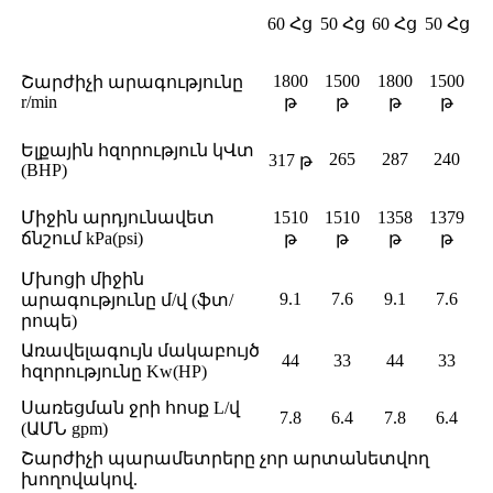
60 Հց
50 Հց
60 Հց
50 Հց
1800
1500
1800
1500
Շարժիչի արագությունը
r/min
թ
թ
թ
թ
Ելքային հզորություն կՎտ
265
287
240
317 թ
(BHP)
Միջին արդյունավետ
1510
1510
1358
1379
ճնշում kPa(psi)
թ
թ
թ
թ
Մխոցի միջին
9.1
7.6
9.1
7.6
արագությունը մ/վ (ֆտ/
րոպե)
Առավելագույն մակաբույծ
44
33
44
33
հզորությունը Kw(HP)
Սառեցման ջրի հոսք L/վ
7.8
6.4
7.8
6.4
(ԱՄՆ gpm)
Շարժիչի պարամետրերը չոր արտանետվող
խողովակով.