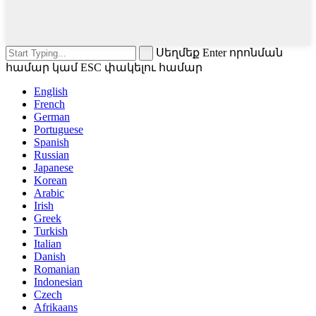
Սեղմեք Enter որոնման
համար կամ ESC փակելու համար
English
French
German
Portuguese
Spanish
Russian
Japanese
Korean
Arabic
Irish
Greek
Turkish
Italian
Danish
Romanian
Indonesian
Czech
Afrikaans