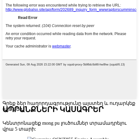
Գրեք ձեր հաղորդագրությունը այստեղ և ուղարկեք
ԱՊՐԱՆՔՆԵՐԻ ԿԱՍԱԳՐԵՐ
այն մեզ
Կենտրոնացեք mong pu լուծումներ տրամադրելու
վրա 5 տարի: