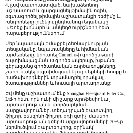
4, լավ պատրաստված, նախաձեռնող
աշխատուժ և զարգացնել թիմային ոգին,
օգտագործել թիմային աշխատանքի ռեժիմը և
խնդիրները լուծելու ընդհանուր եղանակը
5. Եղեք խոնարհ և անկեղծ ուրիշների հետ
հարաբերություններում
Մեր նպատակն է մաքրել ձեռնարկության
տեսլականը, նպատակները և հիմնական
արժեքները, կիրառել Cummins-ի գործընթացի
օպտիմալացման 10 գործելակերպը, խթանել
գերազանց գործառնական գործառույթները,
շարունակել օպտիմալացնել արժեքների հոսքը և
հաճախորդներին տրամադրել որակյալ
ծառայություններ և հուսալի արտադրանք:
Եվ մենք աշխատում ենք Shanghai Fleetguard Filter Co.,
Ltd-ի հետ, որն ունի մի շարք պրոֆեսիոնալ
արտադրության և փորձարկման
սարքավորումներ, տեղադրված է պտտվող
ֆիլտր, բենզինի ֆիլտր, օդի զտիչ, մասերի
արտադրության գծեր:Սարքավորումների 70%-ը
ներմուծվում է արտերկրից, օրինակ՝
բազմակայան դակիչ, ֆիլտր թղթի ծալովի