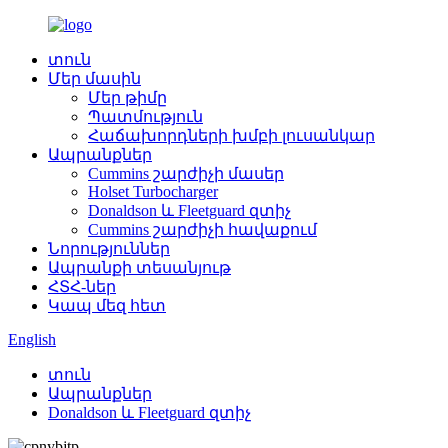
տուն
Մեր մասին
Մեր թիմը
Պատմություն
Հաճախորդների խմբի լուսանկար
Ապրանքներ
Cummins շարժիչի մասեր
Holset Turbocharger
Donaldson և Fleetguard զտիչ
Cummins շարժիչի հավաքում
Նորություններ
Ապրանքի տեսանյութ
ՀՏՀ-ներ
Կապ մեզ հետ
English
տուն
Ապրանքներ
Donaldson և Fleetguard զտիչ