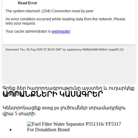
Գրեք ձեր հաղորդագրությունը այստեղ և ուղարկեք
ԱՊՐԱՆՔՆԵՐԻ ԿԱՍԱԳՐԵՐ
այն մեզ
Կենտրոնացեք mong pu լուծումներ տրամադրելու
վրա 5 տարի: