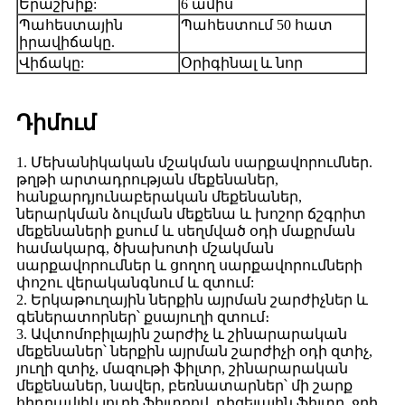
Երաշխիք:
6 ամիս
Պահեստային
Պահեստում 50 հատ
իրավիճակը.
Վիճակը:
Օրիգինալ և նոր
Դիմում
1. Մեխանիկական մշակման սարքավորումներ.
թղթի արտադրության մեքենաներ,
հանքարդյունաբերական մեքենաներ,
ներարկման ձուլման մեքենա և խոշոր ճշգրիտ
մեքենաների քսում և սեղմված օդի մաքրման
համակարգ, ծխախոտի մշակման
սարքավորումներ և ցողող սարքավորումների
փոշու վերականգնում և զտում:
2. Երկաթուղային ներքին այրման շարժիչներ և
գեներատորներ՝ քսայուղի զտում։
3. Ավտոմոբիլային շարժիչ և շինարարական
մեքենաներ՝ ներքին այրման շարժիչի օդի զտիչ,
յուղի զտիչ, մազութի ֆիլտր, շինարարական
մեքենաներ, նավեր, բեռնատարներ՝ մի շարք
հիդրավլիկ յուղի ֆիլտրով, դիզելային ֆիլտր, ջրի