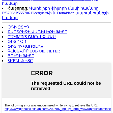
համար
Հաջորդը:
Վառելիքի ֆիլտրի մասի համարը
Ff5706/ P555706 Fleetguard-ի և Donaldson ապրանքանիշի
համար
ՕԴԻ ԶՏԻՉ
ՔԱՐՏՐԻՋԻ ՎԱՌԵԼԻՔԻ ՖԻՏՐ
CUMMINS ՇԱՐԺԻՉ ՄԱՍ
ՖԻՏՐ ՕԴ
ՖԻՏՐԻ ՎԱՌԵԼԻՔ
ԳԼԽԱՎՈՐ LUB OIL FILTER
ՅՈՒՂԻ ՖԻՏՐ
SHELL ՖԻՏՐ